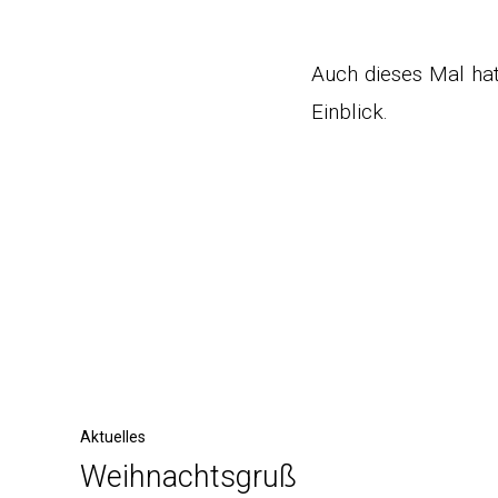
Auch dieses Mal hat
Einblick.
Post
navigation
Previous
Aktuelles
Weihnachtsgruß
Post