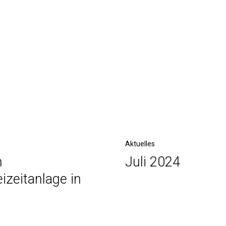
Next
Aktuelles
n
Juli 2024
Post
izeitanlage in