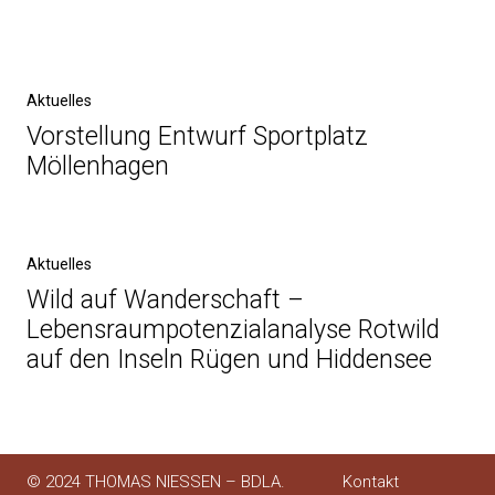
Post
navigation
Previous
Aktuelles
Post
Vorstellung Entwurf Sportplatz
Möllenhagen
Next
Aktuelles
Post
Wild auf Wanderschaft –
Lebensraumpotenzialanalyse Rotwild
auf den Inseln Rügen und Hiddensee
© 2024 THOMAS NIESSEN – BDLA.
Kontakt