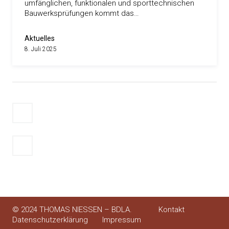
umfänglichen, funktionalen und sporttechnischen
Bauwerksprüfungen kommt das…
Aktuelles
8. Juli 2025
Seitennummerierung
Newer
der
posts
Beiträge
Older
posts
© 2024 THOMAS NIESSEN – BDLA.
Kontakt
Datenschutzerklärung
Impressum